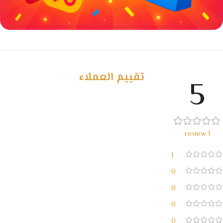
خصومات كبيرة
مع waffarx
تقييم العملاء
5
1 review
1
0
0
0
0