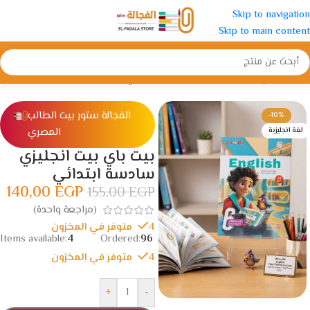
Skip to navigation
Skip to main content
الرئيسية
/
الإبتدائية
/
الصف السادس الأبتدائي
الفجالة ستور بيت الطالب
-10%
المصري
لغة انجليزية
بيت باي بيت انجليزي
سادسة ابتدائي
140,00
EGP
155,00
EGP
(مراجعة واحدة)
4 متوفر في المخزون
Items available:
4
Ordered:
96
4 متوفر في المخزون
+
-