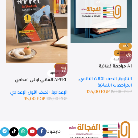
-10%
غير متوفر
لغة انجليزية
A1 مراجعة نهائية
-10%
%
لغة المانية
ل
الثانوية
,
الصف الثالث الثانوي
,
APFEL الماني اولي اعدادي
APFEL 
المراجعات النهائية
135,00
EGP
150,00
EGP
الإعدادية
,
الصف الأول الإعدادي
ال
95,00
EGP
105,00
EGP
GP
تابعونا