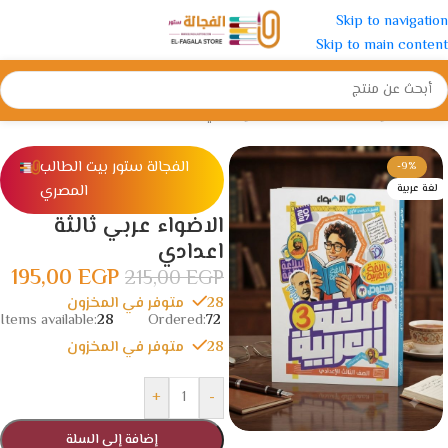
Skip to navigation
Skip to main content
الرئيسية
/
الإعدادية
/
الصف الثالث الإعدادي
الفجالة ستور بيت الطالب
-9%
المصري
لغة عربية
الاضواء عربي ثالثة
اعدادي
195,00
EGP
215,00
EGP
28 متوفر في المخزون
Items available:
28
Ordered:
72
28 متوفر في المخزون
+
-
إضافة إلى السلة