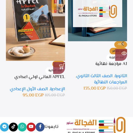
-10%
غير متوفر
لغة انجليزية
A1 مراجعة نهائية
-10%
%
لغة المانية
ل
الثانوية
,
الصف الثالث الثانوي
,
APFEL الماني اولي اعدادي
APFEL 
المراجعات النهائية
135,00
EGP
150,00
EGP
الإعدادية
,
الصف الأول الإعدادي
ال
95,00
EGP
105,00
EGP
GP
تابعونا