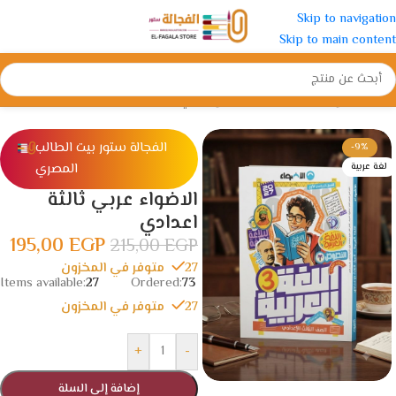
Skip to navigation
Skip to main content
الرئيسية
/
الإعدادية
/
الصف الثالث الإعدادي
الفجالة ستور بيت الطالب
-9%
المصري
لغة عربية
الاضواء عربي ثالثة
اعدادي
195,00
EGP
215,00
EGP
27 متوفر في المخزون
Items available:
27
Ordered:
73
27 متوفر في المخزون
+
-
إضافة إلى السلة