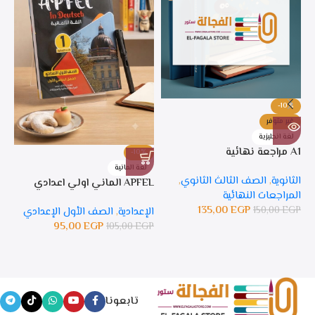
-10%
غير متوفر
لغة انجليزية
A1 مراجعة نهائية
-10%
%
لغة المانية
ل
الثانوية
,
الصف الثالث الثانوي
,
APFEL الماني اولي اعدادي
APFEL 
المراجعات النهائية
135,00
EGP
150,00
EGP
الإعدادية
,
الصف الأول الإعدادي
ال
95,00
EGP
105,00
EGP
GP
تابعونا