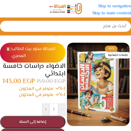
Skip to navigation
Skip to main content
الرئيسية
/
الإبتدائية
/
الصف الخامس الأبتدائي
الفجالة ستور بيت الطالب
-10%
المصري
دراسات اجتماعية
الاضواء دراسات خامسة
ابتدائي
143,00
EGP
159,00
EGP
64 متوفر في المخزون
64 متوفر في المخزون
+
-
إضافة إلى السلة