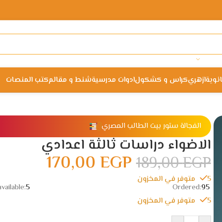
انوية
ازهري
كراس و كشكول
ادوات مدرسية
شنط و مقالم
كتب المنصات
الفجالة ستور بيت الطالب المصري
الاضواء دراسات ثالثة اعدادي
170,00
EGP
189,00
EGP
5 متوفر في المخزون
vailable:
5
Ordered:
95
5 متوفر في المخزون