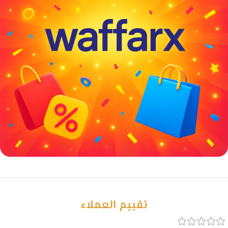
خصومات كبيرة
مع waffarx
تقييم العملاء