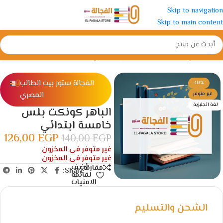
Skip to navigation
Skip to main content
الرئيسية
/
الإبتدائية
/
الصف الخامس الأبتدائي
الفجالة ستور بيت الطالب
-10%
المصري
غير متوفر
لغة انجليزية
الباهر كونكت بلس
خامسة ابتدائي
126,00
EGP
140,00
EGP
غير متوفر في المخزون
غير متوفر في المخزون
أضف
مقارنة
Share:
لقائمة
الامنيات
الشحن والتسليم