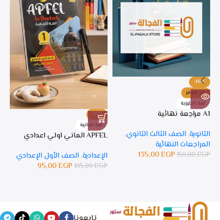
-10%
غير متوفر
لغة انجليزية
A1 مراجعة نهائية
-10%
%
لغة المانية
ل
الثانوية
,
الصف الثالث الثانوي
,
APFEL الماني اولي اعدادي
APFEL 
المراجعات النهائية
135,00
EGP
150,00
EGP
الإعدادية
,
الصف الأول الإعدادي
ال
95,00
EGP
105,00
EGP
GP
تابعونا