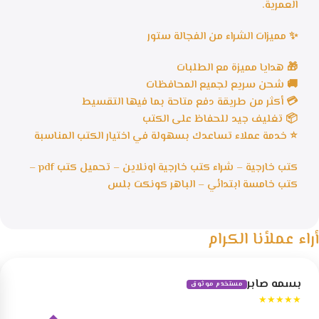
العمرية.
✨ مميزات الشراء من الفجالة ستور
🎁 هدايا مميزة مع الطلبات
🚚 شحن سريع لجميع المحافظات
💳 أكثر من طريقة دفع متاحة بما فيها التقسيط
📦 تغليف جيد للحفاظ على الكتب
⭐ خدمة عملاء تساعدك بسهولة في اختيار الكتب المناسبة
كتب خارجية – شراء كتب خارجية اونلاين – تحميل كتب pdf –
كتب خامسة ابتدائي – الباهر كونكت بلس
أراء عملأنا الكرام
بسمه صابر
مستخدم موثوق
★★★★★