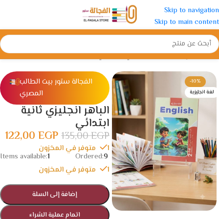
Skip to navigation
Skip to main content
الرئيسية
/
الإبتدائية
/
الصف الثاني الأبتدائي
الفجالة ستور بيت الطالب
-10%
المصري
لغة انجليزية
الباهر انجليزي ثانية
ابتدائي
122,00
EGP
135,00
EGP
1 متوفر في المخزون
Items available:
1
Ordered:
9
1 متوفر في المخزون
إضافة إلى السلة
اتمام عملية الشراء