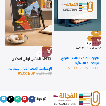
-10%
غير متوفر
لغة انجليزية
A1 مراجعة نهائية
-10%
%
لغة المانية
ل
الثانوية
,
الصف الثالث الثانوي
,
APFEL الماني اولي اعدادي
APFEL 
المراجعات النهائية
135,00
EGP
150,00
EGP
الإعدادية
,
الصف الأول الإعدادي
ال
95,00
EGP
105,00
EGP
GP
تابعونا