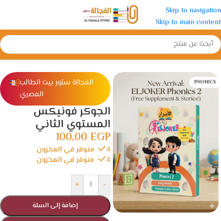
Skip to navigation
Skip to main content
الرئيسية
/
رياض الأطفال
/
كتب التأسيس
الفجالة ستور بيت الطالب
PHONICS
المصري
الجوكر فونيكس
المستوي الثاني
100,00
EGP
4 متوفر في المخزون
4 متوفر في المخزون
+
-
إضافة إلى السلة