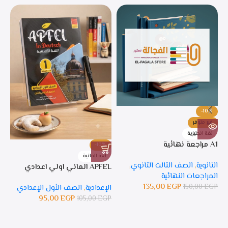
-10%
غير متوفر
لغة انجليزية
A1 مراجعة نهائية
-10%
%
لغة المانية
ل
الثانوية
,
الصف الثالث الثانوي
,
APFEL الماني اولي اعدادي
APFEL 
المراجعات النهائية
135,00
EGP
150,00
EGP
الإعدادية
,
الصف الأول الإعدادي
ال
95,00
EGP
105,00
EGP
GP