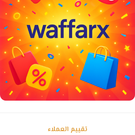
خصومات كبيرة
مع waffarx
تقييم العملاء