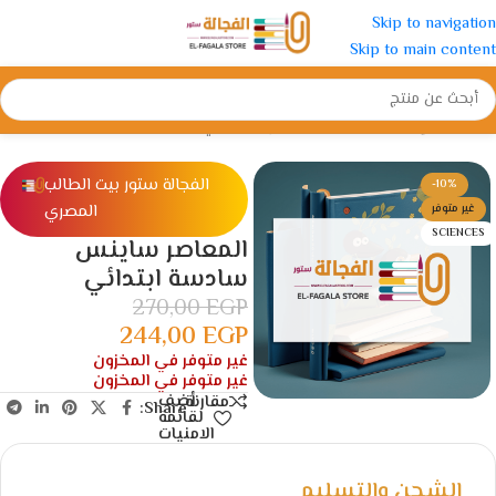
Skip to navigation
Skip to main content
الرئيسية
/
الإبتدائية
/
الصف السادس الأبتدائي
الفجالة ستور بيت الطالب
-10%
المصري
غير متوفر
SCIENCES
المعاصر ساينس
سادسة ابتدائي
270,00
EGP
244,00
EGP
غير متوفر في المخزون
غير متوفر في المخزون
أضف
مقارنة
Share:
لقائمة
الامنيات
الشحن والتسليم