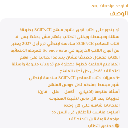
لا توجد مراجعات بعد.
الوصف
لو بتدور على كتاب قوي يشرح منهج SCIENCE بطريقة
سهلة ومبسطة ويخلي الطالب يفهم مش يحفظ بس، فـ
كتاب المعاصر SCIENCE سادسة ابتدائي ترم أول 2027 يعتبر
من أقوى الكتب الخارجية في مادة Science للمرحلة الابتدائية.
الكتاب معمول خصيصًا عشان يساعد الطالب على فهم
المفاهيم العلمية خطوة بخطوة مع تدريبات متنوعة وأسئلة
امتحانات تغطي كل أجزاء المنهج.
✨ مميزات كتاب المعاصر SCIENCE سادسة ابتدائي
شرح مبسط ومنظم لكل دروس المنهج
أسئلة متنوعة (اختياري – أكمل – علل – قارن)
تدريبات بعد كل درس لتثبيت المعلومة
امتحانات شاملة على كل وحدة
أسلوب مناسب للأطفال في السن ده
مراجعة قوية قبل الامتحانات
📚 محتوى الكتاب