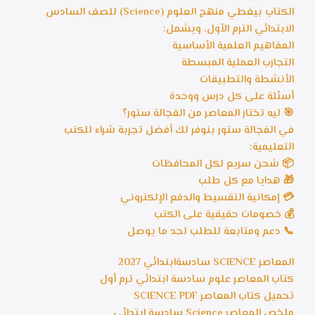
الكتاب بيغطي منهج العلوم (Science) للصف السادس
الابتدائي الترم الأول، ويشمل:
المفاهيم العلمية الأساسية
التجارب العملية المبسطة
الأنشطة والتطبيقات
أسئلة على كل درس ووحدة
🎯 ليه تختار المعاصر من الفجالة ستور؟
في الفجالة ستور بنوفر لك أفضل تجربة شراء للكتب
التعليمية:
📦 شحن سريع لكل المحافظات
🎁 هدايا مع كل طلب
💳 إمكانية التقسيط والدفع الإلكتروني
💰 خصومات حقيقية على الكتب
📞 دعم ومتابعة للطلب لحد ما يوصل
المعاصر SCIENCE سادسةابتدائي 2027
كتاب المعاصر علوم سادسة ابتدائي ترم أول
تحميل كتاب المعاصر SCIENCE PDF
ملخص المعاصر Science سادسة ابتدائي