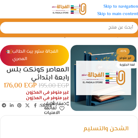
Skip to navigation
Skip to main content
الرئيسية
/
الإبتدائية
/
الصف الرابع الأبتدائي
الفجالة ستور بيت الطالب
-10%
المصري
غير متوفر
لغة انجليزية
المعاصر كونكت بلس
رابعة ابتدائي
176,00
EGP
195,00
EGP
غير متوفر في المخزون
غير متوفر في المخزون
أضف
مقارنة
Share:
لقائمة
الامنيات
الشحن والتسليم