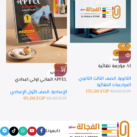
-10%
غير متوفر
لغة انجليزية
A1 مراجعة نهائية
-10%
%
لغة المانية
ل
الثانوية
,
الصف الثالث الثانوي
,
APFEL الماني اولي اعدادي
APFEL 
المراجعات النهائية
135,00
EGP
150,00
EGP
الإعدادية
,
الصف الأول الإعدادي
ال
95,00
EGP
105,00
EGP
GP
تابعونا