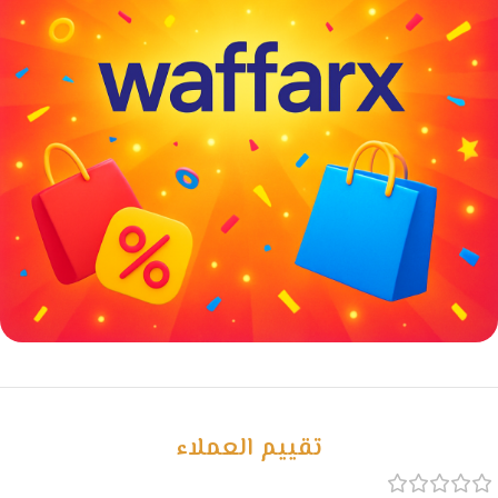
خصومات كبيرة
مع waffarx
تقييم العملاء