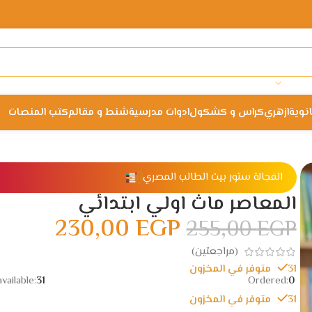
انوية
ازهري
كراس و كشكول
ادوات مدرسية
شنط و مقالم
كتب المنصات
الفجالة ستور بيت الطالب المصري
المعاصر ماث اولي ابتدائي
230,00
EGP
255,00
EGP
(مراجعتين)
31 متوفر في المخزون
vailable:
31
Ordered:
0
31 متوفر في المخزون