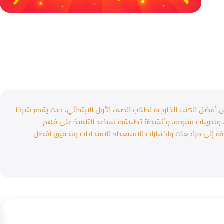
خصومات كبيرة
مع waffarx
 كتاب المعاصر Math أولى ابتدائي ترم أول 2027 من أفضل الكتب الخارجية لطلاب الصف الأول الابتدائي، حيث يقدم شرحًا
 أمثلة محلولة، وتدريبات متنوعة، وأنشطة تطبيقية تساعد التلميذ على فهم
فة إلى مراجعات واختبارات للاستعداد للامتحانات وتحقيق أفضل