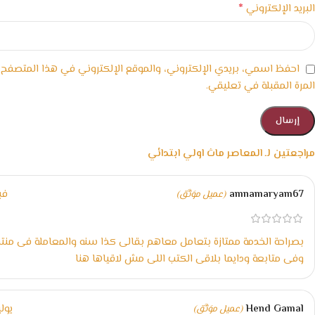
*
البريد الإلكتروني
احفظ اسمي، بريدي الإلكتروني، والموقع الإلكتروني في هذا المتصفح
المرة المقبلة في تعليقي.
مراجعتين لـ
المعاصر ماث اولي ابتدائي
amnamaryam67
فبراي
(عميل موَثَّق)
بصراحة الخدمة ممتازة بتعامل معاهم بقالى كذا سنه والمعاملة فى من
وفى متابعة ودايما بلاقى الكتب اللى مش لاقياها هنا
Hend Gamal
يوليو 28
(عميل موَثَّق)