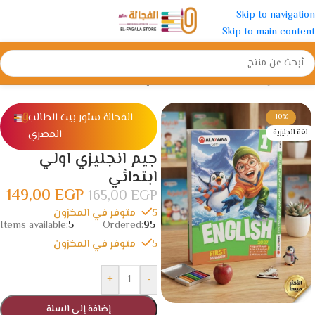
Skip to navigation
Skip to main content
الرئيسية
/
الإبتدائية
/
الصف الأول الأبتدائي
الفجالة ستور بيت الطالب
-10%
المصري
لغة انجليزية
جيم انجليزي اولي
ابتدائي
149,00
EGP
165,00
EGP
5 متوفر في المخزون
Items available:
5
Ordered:
95
5 متوفر في المخزون
+
-
إضافة إلى السلة