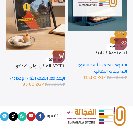
-10%
غير متوفر
لغة انجليزية
A1 مراجعة نهائية
-10%
%
لغة المانية
ل
الثانوية
,
الصف الثالث الثانوي
,
APFEL الماني اولي اعدادي
APFEL 
المراجعات النهائية
135,00
EGP
150,00
EGP
الإعدادية
,
الصف الأول الإعدادي
ال
95,00
EGP
105,00
EGP
GP
تابعونا