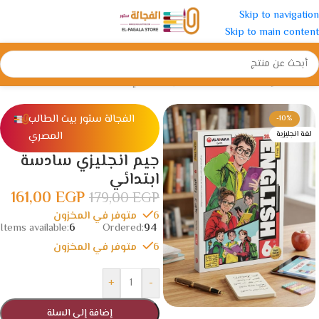
Skip to navigation
Skip to main content
الرئيسية
/
الإبتدائية
/
الصف السادس الأبتدائي
الفجالة ستور بيت الطالب
-10%
المصري
لغة انجليزية
جيم انجليزي سادسة
ابتدائي
161,00
EGP
179,00
EGP
6 متوفر في المخزون
Items available:
6
Ordered:
94
6 متوفر في المخزون
+
-
إضافة إلى السلة