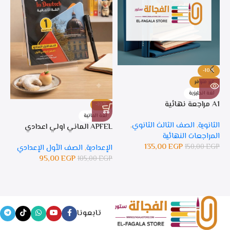
-10%
غير متوفر
لغة انجليزية
A1 مراجعة نهائية
-10%
%
لغة المانية
ل
الثانوية
,
الصف الثالث الثانوي
,
APFEL الماني اولي اعدادي
APFEL 
المراجعات النهائية
135,00
EGP
150,00
EGP
الإعدادية
,
الصف الأول الإعدادي
ال
95,00
EGP
105,00
EGP
GP
تابعونا