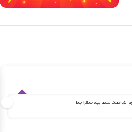
خصومات كبيرة
مع waffarx
 الاواصلت تحفه بجد شكرا جدا