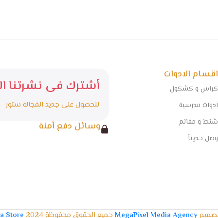
اقسام الادوات
أشترك فى نشرتنا الا
كراس و كشكول
للحصول على جديد الفجالة ستور
ادوات مدرسية
شنط و مقالم
وسائل دفع أمنة
وصل حديثاً
تصميم
MegaPixel Media Agency
جميع الحقوق محفوظة 2024
la Store