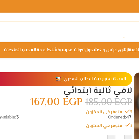
انوية
ازهري
كراس و كشكول
ادوات مدرسية
شنط و مقالم
كتب المنصات
الفجالة ستور بيت الطالب المصري
لافي ثانية ابتدائي
167,00
EGP
185,00
EGP
3 متوفر في المخزون
vailable:
3
Ordered:
47
3 متوفر في المخزون