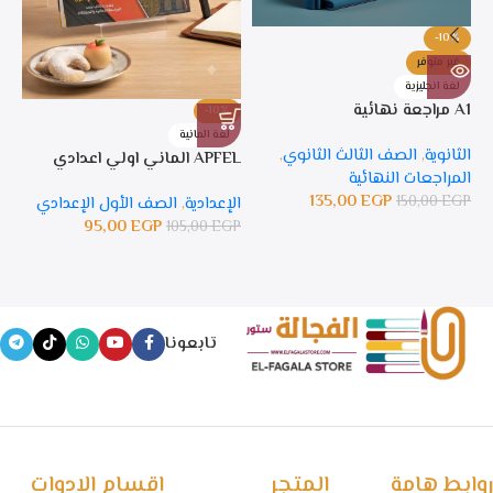
-10%
غير متوفر
لغة انجليزية
A1 مراجعة نهائية
-10%
%
لغة المانية
ل
الثانوية
,
الصف الثالث الثانوي
,
APFEL الماني اولي اعدادي
APFEL 
المراجعات النهائية
135,00
EGP
150,00
EGP
الإعدادية
,
الصف الأول الإعدادي
ال
95,00
EGP
105,00
EGP
GP
تابعونا
روابط هامة
المتجر
اقسام الادوات