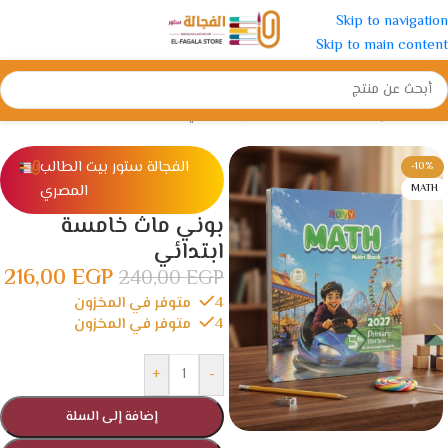
Skip to navigation
Skip to main content
الرئيسية
/
الإبتدائية
/
الصف الخامس الأبتدائي
الفجالة ستور بيت الطالب
-10%
المصري
MATH
بوني ماث خامسة
ابتدائي
216,00
EGP
240,00
EGP
4 متوفر في المخزون
4 متوفر في المخزون
+
-
إضافة إلى السلة