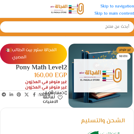
Skip to navigation
Skip to main content
الرئيسية
/
رياض الأطفال
/
كتب التأسيس
الفجالة ستور بيت الطالب
غير متوفر
المصري
MATH
Pony Math Level2
160,00
EGP
غير متوفر في المخزون
غير متوفر في المخزون
أضف
مقارنة
Share:
لقائمة
الامنيات
الشحن والتسليم