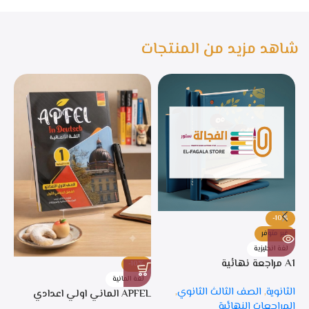
شاهد مزيد من المنتجات
-10%
غير متوفر
لغة انجليزية
A1 مراجعة نهائية
-10%
%
لغة المانية
ل
الثانوية
,
الصف الثالث الثانوي
,
APFEL الماني اولي اعدادي
APFEL 
المراجعات النهائية