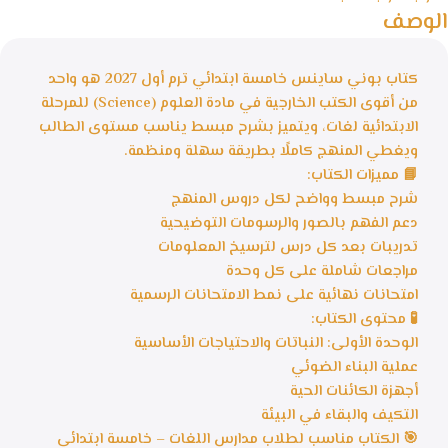
الوصف
كتاب بوني ساينس خامسة ابتدائي ترم أول 2027 هو واحد
من أقوى الكتب الخارجية في مادة العلوم (Science) للمرحلة
الابتدائية لغات، ويتميز بشرح مبسط يناسب مستوى الطالب
ويغطي المنهج كاملًا بطريقة سهلة ومنظمة.
📘 مميزات الكتاب:
شرح مبسط وواضح لكل دروس المنهج
دعم الفهم بالصور والرسومات التوضيحية
تدريبات بعد كل درس لترسيخ المعلومات
مراجعات شاملة على كل وحدة
امتحانات نهائية على نمط الامتحانات الرسمية
🧪 محتوى الكتاب:
الوحدة الأولى: النباتات والاحتياجات الأساسية
عملية البناء الضوئي
أجهزة الكائنات الحية
التكيف والبقاء في البيئة
🎯 الكتاب مناسب لطلاب مدارس اللغات – خامسة ابتدائي