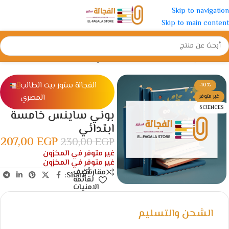
Skip to navigation
Skip to main content
الرئيسية
/
الإبتدائية
/
الصف الخامس الأبتدائي
الفجالة ستور بيت الطالب
-10%
المصري
غير متوفر
SCIENCES
بوني ساينس خامسة
ابتدائي
207,00
EGP
230,00
EGP
غير متوفر في المخزون
غير متوفر في المخزون
أضف
مقارنة
Share:
لقائمة
الامنيات
الشحن والتسليم