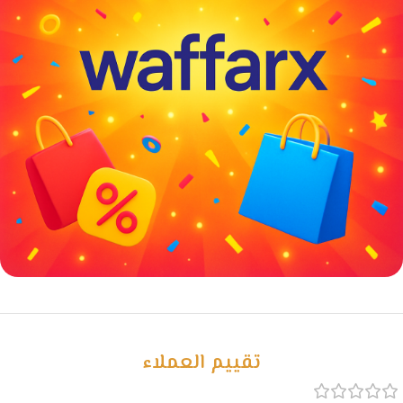
خصومات كبيرة
مع waffarx
تقييم العملاء