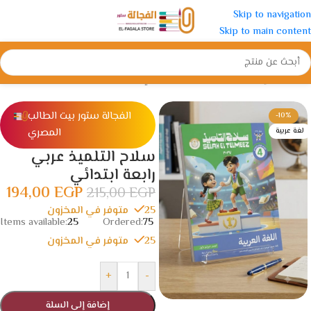
Skip to navigation
Skip to main content
الرئيسية
/
الإبتدائية
/
الصف الرابع الأبتدائي
الفجالة ستور بيت الطالب
-10%
المصري
لغة عربية
سلاح التلميذ عربي
رابعة ابتدائي
194,00
EGP
215,00
EGP
25 متوفر في المخزون
Items available:
25
Ordered:
75
25 متوفر في المخزون
+
-
إضافة إلى السلة