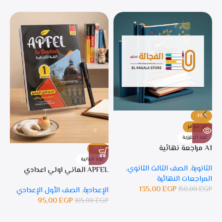
-10%
غير متوفر
لغة انجليزية
A1 مراجعة نهائية
-10%
%
لغة المانية
ل
الثانوية
,
الصف الثالث الثانوي
,
APFEL الماني اولي اعدادي
APFEL 
المراجعات النهائية
135,00
EGP
150,00
EGP
الإعدادية
,
الصف الأول الإعدادي
ال
95,00
EGP
105,00
EGP
GP