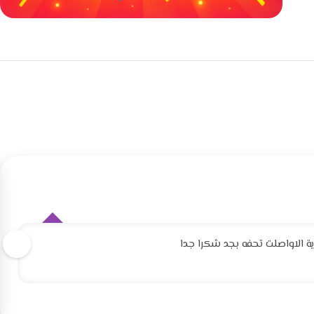
خصومات كبيرة
مع waffarx
 الاواصلت تحفه بجد شكرا جدا