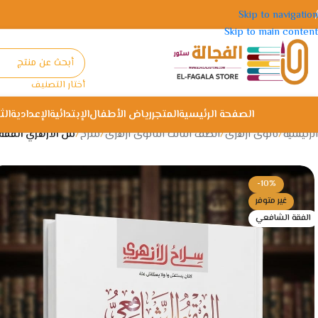
Skip to navigation
Skip to main content
أختار التصنيف
الصفحة الرئيسية
المتجر
رياض الأطفال
الإبتدائية
الإعدادية
الث
الرئيسية
/
ثانوى ازهرى
/
الصف الثالث الثانوى ازهرى
/
شرح
/
س الازهري الفقه الش
-10%
غير متوفر
الفقة الشافعي