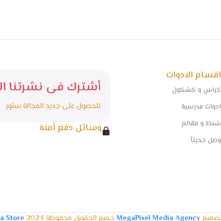
اقسام الادوات
أشترك فى نشرتنا الا
كراس و كشكول
للحصول على جديد الفجالة ستور
ادوات مدرسية
شنط و مقالم
وسائل دفع أمنة
وصل حديثاً
تصميم
MegaPixel Media Agency
جميع الحقوق محفوظة 2024
la Store