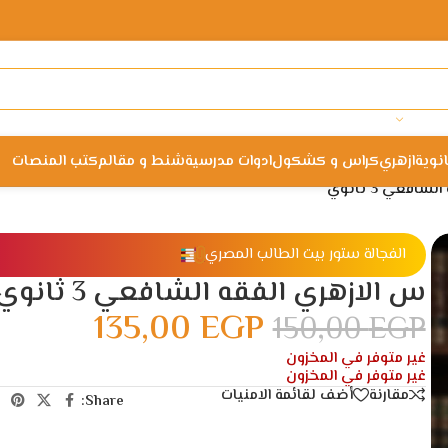
انوية
ازهري
كراس و كشكول
ادوات مدرسية
شنط و مقالم
كتب المنصات
افعي 3 ثانوي
الفجالة ستور بيت الطالب المصري
س الازهري الفقه الشافعي 3 ثانوي
135,00
EGP
150,00
EGP
غير متوفر في المخزون
غير متوفر في المخزون
مقارنة
أضف لقائمة الامنيات
Share: