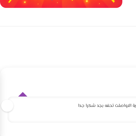
خصومات كبيرة
مع waffarx
 الاواصلت تحفه بجد شكرا جدا