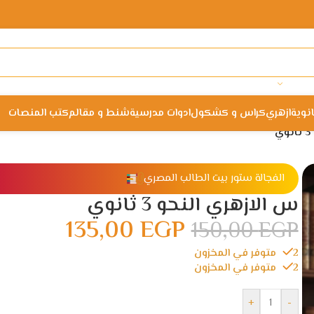
انوية
ازهري
كراس و كشكول
ادوات مدرسية
شنط و مقالم
كتب المنصات
ي
الفجالة ستور بيت الطالب المصري
س الازهري النحو 3 ثانوي
135,00
EGP
150,00
EGP
2 متوفر في المخزون
2 متوفر في المخزون
+
-