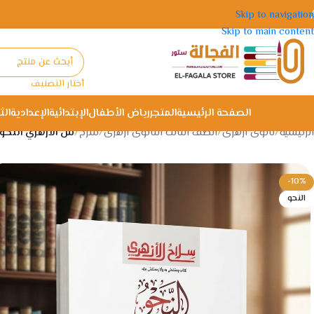
Skip to navigation
Skip to main content
أختار التصنيف
الصفحة الرئيسية
المتجر
رياض الأطفال
الإبتدائية
الإعدادية
الث
الرئيسية
/
ثانوى ازهرى
/
الصف الثالث الثانوى ازهرى
/
شرح
/
س الازهري النحو 3 ثانو
-10%
النحو