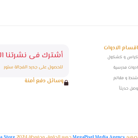
اقسام الادوات
أشترك فى نشرتنا الا
كراس و كشكول
للحصول على جديد الفجالة ستور
ادوات مدرسية
شنط و مقالم
وسائل دفع أمنة
وصل حديثاً
تصميم
MegaPixel Media Agency
جميع الحقوق محفوظة 2024
la Store