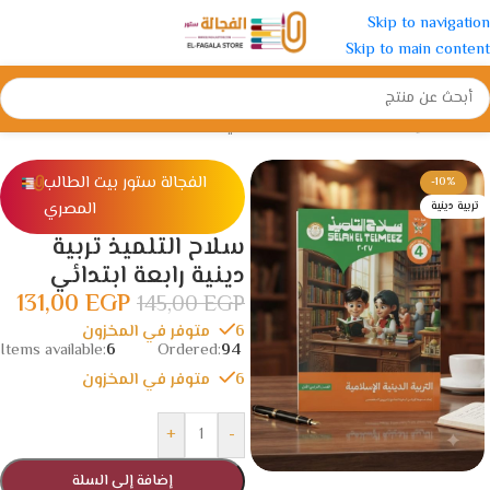
Skip to navigation
Skip to main content
الرئيسية
/
الإبتدائية
/
الصف الرابع الأبتدائي
الفجالة ستور بيت الطالب
-10%
المصري
تربية دينية
سلاح التلميذ تربية
دينية رابعة ابتدائي
131,00
EGP
145,00
EGP
6 متوفر في المخزون
Items available:
6
Ordered:
94
6 متوفر في المخزون
+
-
إضافة إلى السلة