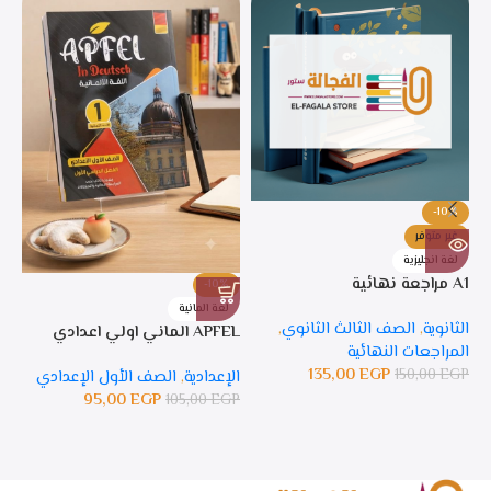
-10%
غير متوفر
لغة انجليزية
A1 مراجعة نهائية
-10%
%
لغة المانية
ل
الثانوية
,
الصف الثالث الثانوي
,
APFEL الماني اولي اعدادي
APFEL 
المراجعات النهائية
135,00
EGP
150,00
EGP
الإعدادية
,
الصف الأول الإعدادي
ال
95,00
EGP
105,00
EGP
GP