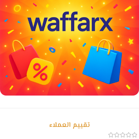
خصومات كبيرة
مع waffarx
تقييم العملاء