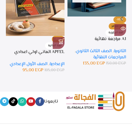
-10%
غير متوفر
لغة انجليزية
A1 مراجعة نهائية
-10%
%
لغة المانية
ل
الثانوية
,
الصف الثالث الثانوي
,
APFEL الماني اولي اعدادي
APFEL 
المراجعات النهائية
135,00
EGP
150,00
EGP
الإعدادية
,
الصف الأول الإعدادي
ال
95,00
EGP
105,00
EGP
GP
تابعونا