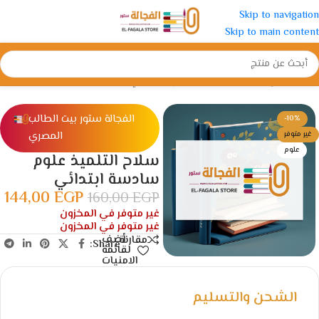
Skip to navigation
Skip to main content
الرئيسية
/
الإبتدائية
/
الصف السادس الأبتدائي
الفجالة ستور بيت الطالب
-10%
المصري
غير متوفر
علوم
سلاح التلميذ علوم
سادسة ابتدائي
144,00
EGP
160,00
EGP
غير متوفر في المخزون
غير متوفر في المخزون
أضف
مقارنة
Share:
لقائمة
الامنيات
الشحن والتسليم