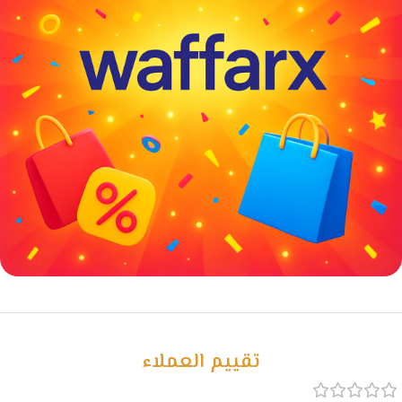
خصومات كبيرة
مع waffarx
تقييم العملاء