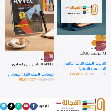
-10%
غير متوفر
لغة انجليزية
A1 مراجعة نهائية
-10%
%
لغة المانية
ل
الثانوية
,
الصف الثالث الثانوي
,
APFEL الماني اولي اعدادي
APFEL 
المراجعات النهائية
135,00
EGP
150,00
EGP
الإعدادية
,
الصف الأول الإعدادي
ال
95,00
EGP
105,00
EGP
GP
تابعونا