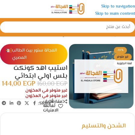
Skip to navigation
Skip to main content
الرئيسية
/
الإبتدائية
/
الصف الأول الأبتدائي
الفجالة ستور بيت الطالب
-10%
المصري
غير متوفر
لغة انجليزية
استيب اهد كونكت
بلس اولي ابتدائي
144,00
EGP
160,00
EGP
غير متوفر في المخزون
غير متوفر في المخزون
أضف
مقارنة
Share:
لقائمة
الامنيات
الشحن والتسليم