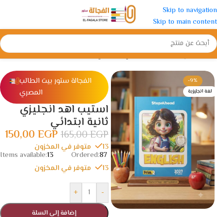
Skip to navigation
Skip to main content
الرئيسية
/
الإبتدائية
/
الصف الثاني الأبتدائي
الفجالة ستور بيت الطالب
-9%
المصري
لغة انجليزية
استيب اهد انجليزي
ثانية ابتدائي
150,00
EGP
165,00
EGP
13 متوفر في المخزون
Items available:
13
Ordered:
87
13 متوفر في المخزون
+
-
إضافة إلى السلة