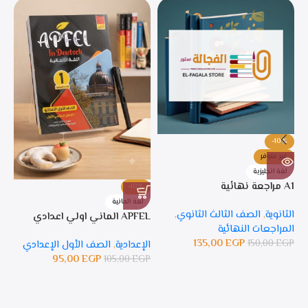
-10%
غير متوفر
لغة انجليزية
A1 مراجعة نهائية
-10%
%
لغة المانية
ل
الثانوية
,
الصف الثالث الثانوي
,
APFEL الماني اولي اعدادي
APFEL 
المراجعات النهائية
135,00
EGP
150,00
EGP
الإعدادية
,
الصف الأول الإعدادي
ال
95,00
EGP
105,00
EGP
GP