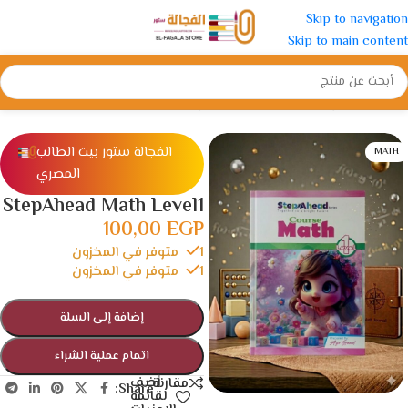
Skip to navigation
Skip to main content
الرئيسية
/
رياض الأطفال
/
كتب التأسيس
الفجالة ستور بيت الطالب
MATH
المصري
StepAhead Math Level1
100,00
EGP
1 متوفر في المخزون
1 متوفر في المخزون
إضافة إلى السلة
اتمام عملية الشراء
أضف
مقارنة
Share:
لقائمة