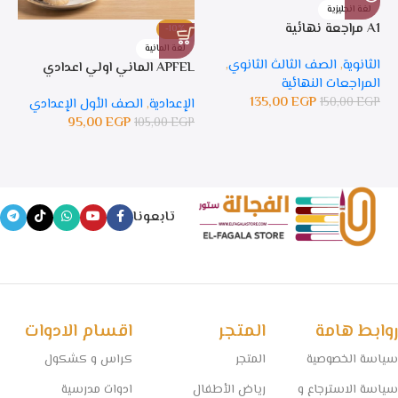
لغة انجليزية
A1 مراجعة نهائية
-10%
%
لغة المانية
ل
الثانوية
,
الصف الثالث الثانوي
,
APFEL الماني اولي اعدادي
APFEL 
المراجعات النهائية
135,00
EGP
150,00
EGP
الإعدادية
,
الصف الأول الإعدادي
ال
95,00
EGP
105,00
EGP
GP
تابعونا
روابط هامة
المتجر
اقسام الادوات
سياسة الخصوصية
المتجر
كراس و كشكول
سياسة الاسترجاع و
رياض الأطفال
ادوات مدرسية