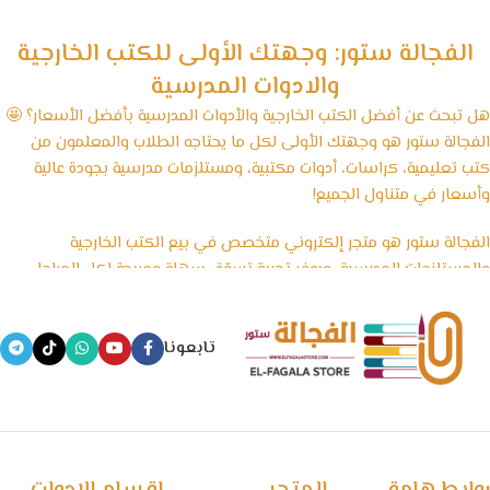
الفجالة ستور: وجهتك الأولى للكتب الخارجية
والادوات المدرسية
هل تبحث عن أفضل الكتب الخارجية والأدوات المدرسية بأفضل الأسعار؟ 🤩
الفجالة ستور هو وجهتك الأولى لكل ما يحتاجه الطلاب والمعلمون من
كتب تعليمية، كراسات، أدوات مكتبية، ومستلزمات مدرسية بجودة عالية
وأسعار في متناول الجميع!
الفجالة ستور هو متجر إلكتروني متخصص في بيع الكتب الخارجية
والمستلزمات المدرسية، ويوفر تجربة تسوّق سهلة ومريحة لكل المراحل
الدراسية، بداية من رياض الأطفال وحتى الثانوية العامة، بالإضافة إلى
الأدوات المكتبية والكشاكيل.
تابعونا
نسعى في الفجالة ستور إلى تقديم منتجات تعليمية موثوقة ومصادر
معتمدة تساعد الطلاب على التفوق، مع الحفاظ على أسعار تنافسية
وخدمة توصيل سريعة تغطي جميع المحافظات.
🧠 مستقبل التعليم يبدأ من هنا… خلي المذاكرة أسهل مع الفجالة!