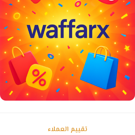
خصومات كبيرة
مع waffarx
تقييم العملاء