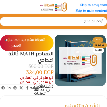
Skip to navigation
Skip to main content
الرئيسية
/
الإعدادية
/
الصف الثالث الإعدادي
الفجالة ستور بيت الطالب
-10%
المصري
غير متوفر
MATH
المعاصر MATH ثالثة
اعدادي
360,00
EGP
324,00
EGP
غير متوفر في المخزون
غير متوفر في المخزون
أضف
مقارنة
Share:
لقائمة
الامنيات
الشحن والتسليم