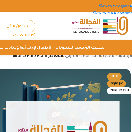
Skip to navigation
Skip to main content
أختار التصنيف
الصفحة الرئيسية
المتجر
رياض الأطفال
الإبتدائية
الإعدادية
الث
الرئيسية
/
الثانوية
/
الصف الثالث الثانوي
/
المعاصر Pure Math ث عامة
-10%
غير متوفر
PURE MATH