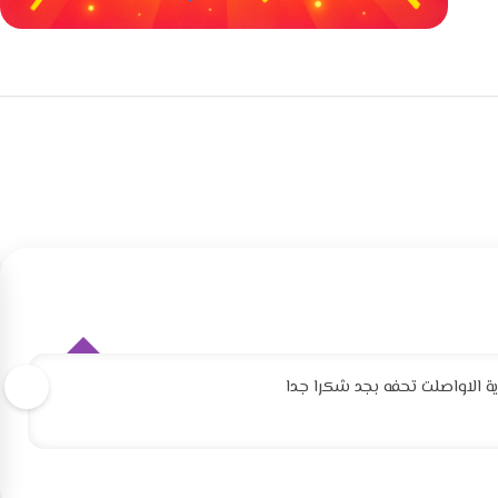
خصومات كبيرة
مع waffarx
 الاواصلت تحفه بجد شكرا جدا