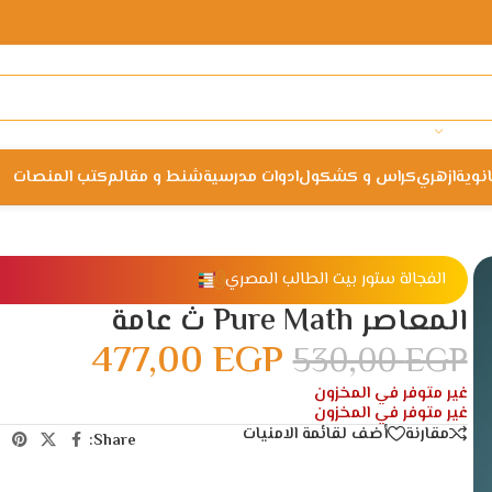
انوية
ازهري
كراس و كشكول
ادوات مدرسية
شنط و مقالم
كتب المنصات
الفجالة ستور بيت الطالب المصري
المعاصر Pure Math ث عامة
477,00
EGP
530,00
EGP
غير متوفر في المخزون
غير متوفر في المخزون
مقارنة
أضف لقائمة الامنيات
Share: