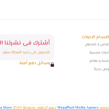
اقسام الادوات
أشترك فى نشرتنا الا
كراس و كشكول
للحصول على جديد الفجالة ستور
ادوات مدرسية
شنط و مقالم
وسائل دفع أمنة
وصل حديثاً
تصميم
MegaPixel Media Agency
جميع الحقوق محفوظة 2024
la Store