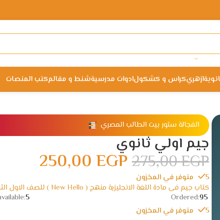
انوية
ازهري
كراس و كشكول
ادوات مدرسية
شنط و مقالم
كتب المنصات
الفجالة ستور بيت الطالب المصري
جيم اولي ثانوي
250,00
EGP
275,00
EGP
5 متوفر في المخزون
كتاب جيم فى مادة اللغة الانجليزية منهج ( New Hello ) للصف الاول الثانوي
vailable:
5
Ordered:
95
5 متوفر في المخزون