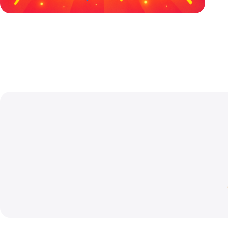
خصومات كبيرة
مع waffarx