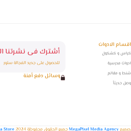
اقسام الادوات
أشترك فى نشرتنا الا
كراس و كشكول
للحصول على جديد الفجالة ستور
ادوات مدرسية
شنط و مقالم
وسائل دفع أمنة
وصل حديثاً
تصميم
MegaPixel Media Agency
جميع الحقوق محفوظة 2024
la Store