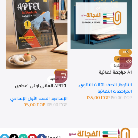
-10%
غير متوفر
لغة انجليزية
A1 مراجعة نهائية
-10%
%
لغة المانية
ل
الثانوية
,
الصف الثالث الثانوي
,
APFEL الماني اولي اعدادي
APFEL 
المراجعات النهائية
135,00
EGP
150,00
EGP
الإعدادية
,
الصف الأول الإعدادي
ال
95,00
EGP
105,00
EGP
GP