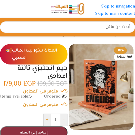
Skip to navigation
Skip to main content
الرئيسية
/
الإعدادية
/
الصف الثالث الإعدادي
الفجالة ستور بيت الطالب
-10%
المصري
لغة انجليزية
جيم انجليزي ثالثة
اعدادي
179,00
EGP
199,00
EGP
5 متوفر في المخزون
Items available:
5
Ordered:
95
5 متوفر في المخزون
+
-
إضافة إلى السلة